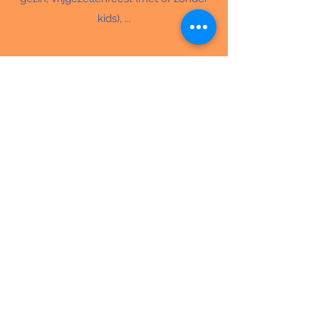
kids), ...
Reserveer
Openingsuren
Contact
Bereikbaarheid