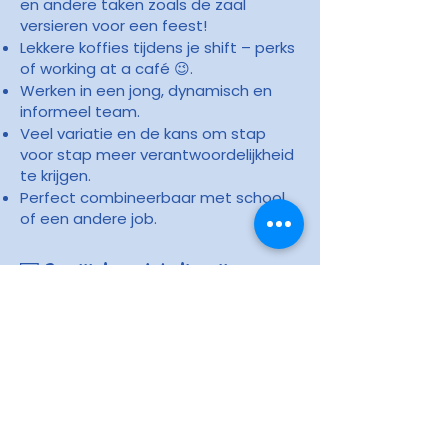
en andere taken zoals de zaal
versieren voor een feest!
Lekkere koffies tijdens je shift – perks
of working at a café 😉.
Werken in een jong, dynamisch en
informeel team.
Veel variatie en de kans om stap
voor stap meer verantwoordelijkheid
te krijgen.
Perfect combineerbaar met school
of een andere job.
💌 Ben jij de match die wij
zoeken?
Stuur een mailtje met je motivatie,
beschikbaarheden en cv naar
hey@kafeekadee.be
en wie weet
wordt Kaféé Kadéé jouw nieuwe
speelterrein!