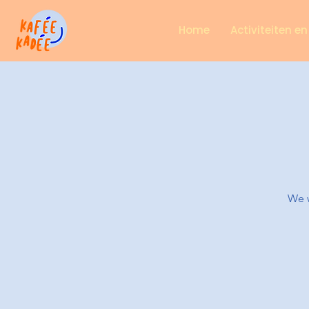
Home
Activiteiten e
We w