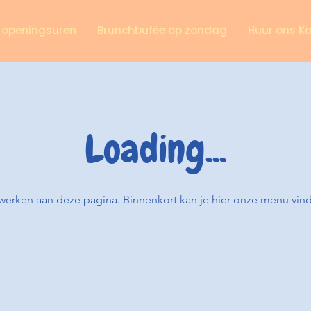
n openingsuren
Brunchbufée op zondag
Huur ons K
Loading...
erken aan deze pagina. Binnenkort kan je hier onze menu vin