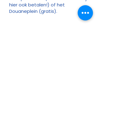
hier ook betalen!) of het
Douaneplein (gratis).
Reserveer
Openingsuren
Contact
Bereikbaarheid
© 2025 by Kafée Kadée
Kafée Kadée BV
BE0798 424 321
0456 23 22 77