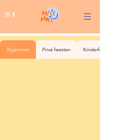
Algemeen
Privé feesten
Kinderfeestjes