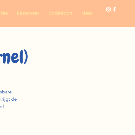
afée
Reserveer
Kadéebon
Meer
nel)
asbare
krijgt de
en!