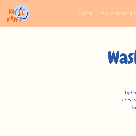
Home
Activiteiten e
Was
Tijde
luiers, 
ka