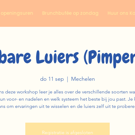
n openingsuren
Brunchbufée op zondag
Huur ons K
bare Luiers (Pimper
do 11 sep
  |  
Mechelen
ns deze workshop leer je alles over de verschillende soorten w
hun voor- en nadelen en welk systeem het beste bij jou past. Je 
ns om ervaringen uit te wisselen en de luiers zelf uit te prober
Registratie is afgesloten