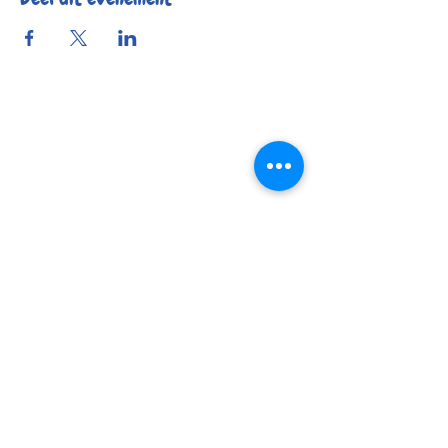
Reserveer
Openingsuren
Contact
Bereikbaarheid
© 2025 by Kafée Kadée
Kafée Kadée BV
BE0798 424 321
0456 23 22 77