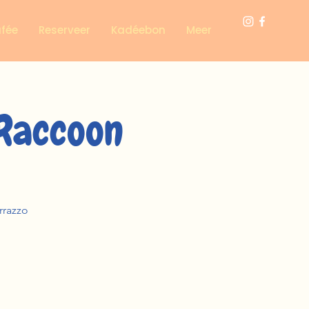
afée
Reserveer
Kadéebon
Meer
Raccoon
errazzo