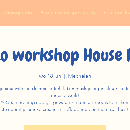
n openingsuren
Brunchbufée op zondag
Huur ons K
zo workshop House 
wo 18 jun
  |  
Mechelen
e creativiteit in de mix (letterlijk!) en maak je eigen kleurrijke t
meesterwerk!
✨ Geen ervaring nodig – gewoon zin om iets moois te maken.
Je neemt je unieke creaties na afloop meteen mee naar huis!