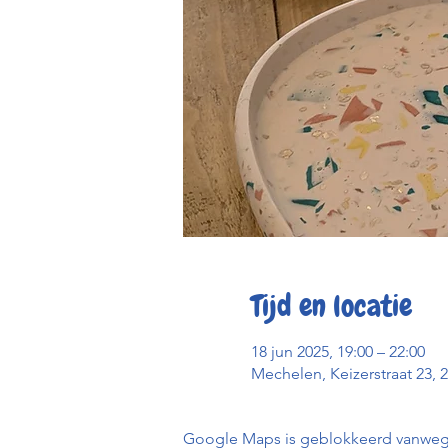
Tijd en locatie
18 jun 2025, 19:00 – 22:00
Mechelen, Keizerstraat 23, 
Google Maps is geblokkeerd vanwege j