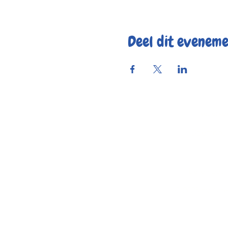
Deel dit evenem
Reserve
Openings
Contac
Bereikbaar
© 2025 by Kaf