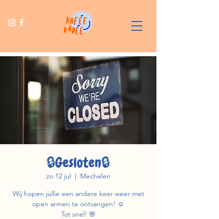
🔒Gesloten🔒
zo 12 jul
  |  
Mechelen
Wij hopen jullie een andere keer weer met
open armen te ontvangen! ☺️
Tot snel! 🌸