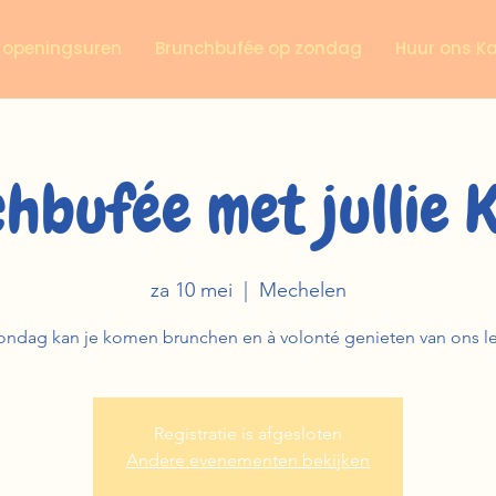
n openingsuren
Brunchbufée op zondag
Huur ons K
hbufée met jullie 
za 10 mei
  |  
Mechelen
ondag kan je komen brunchen en à volonté genieten van ons l
Registratie is afgesloten
Andere evenementen bekijken