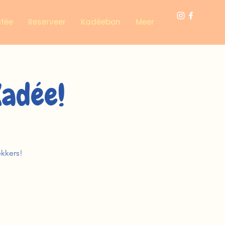
afée
Reserveer
Kadéebon
Meer
Kadée!
ekkers!