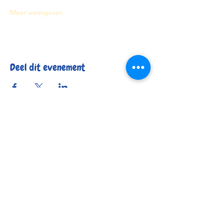
Meer weergeven
Deel dit evenement
Reserveer
Openingsuren
Contact
Bereikbaarheid
© 2025 by Kafée Kadée