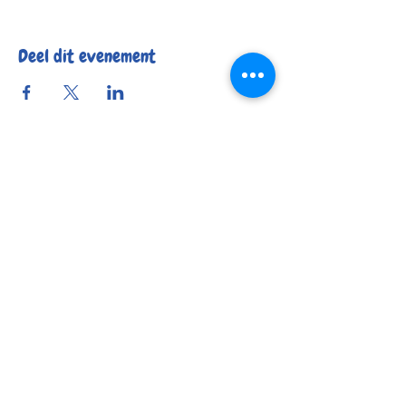
Deel dit evenement
Reserveer
Openingsuren
Contact
Bereikbaarheid
© 2025 by Kafée Kadée
Kafée Kadée BV