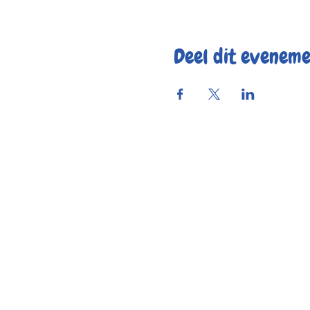
Deel dit evenem
Reserve
Openings
Contac
Bereikbaar
© 2025 by Kaf