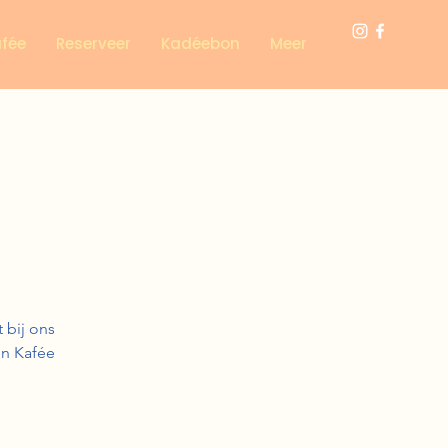
afée
Reserveer
Kadéebon
Meer
 bij ons
in Kafée