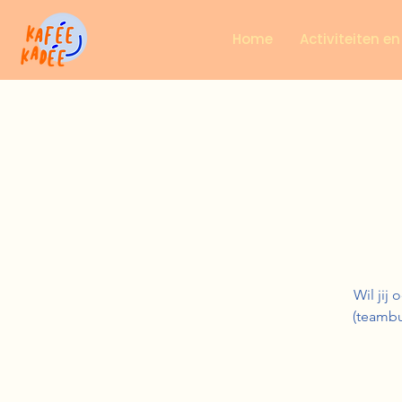
Home
Activiteiten e
Wil jij
(teambu