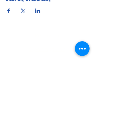
Reserveer
Openingsuren
Contact
Bereikbaarheid
© 2025 by Kafée Kadée
Kafée Kadée BV
BE0798 424 321
0456 23 22 77