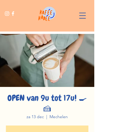
OPEN van 9u tot 17u! 🍳
🍰
za 13 dec
  |  
Mechelen