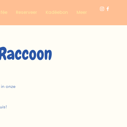
afée
Reserveer
Kadéebon
Meer
Raccoon
n in onze
.
uis!