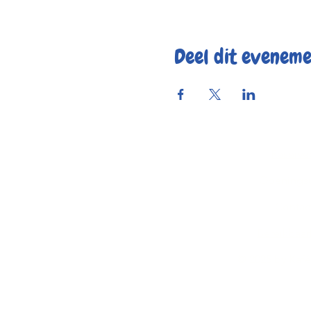
Deel dit evenem
Reserve
Openings
Contac
Bereikbaar
© 2025 by Kaf