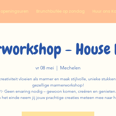
n openingsuren
Brunchbufée op zondag
Huur ons K
workshop - House 
vr 08 mei
  |  
Mechelen
creativiteit vloeien als marmer en maak stijlvolle, unieke stukke
gezellige marmerworkshop!
✨ Geen ervaring nodig – gewoon komen, creëren en genieten
 het einde neem jij jouw prachtige creaties meteen mee naar h