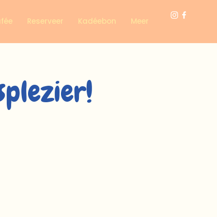
afée
Reserveer
Kadéebon
Meer
splezier!