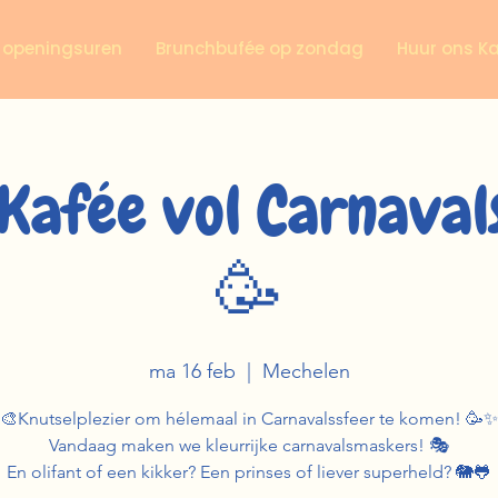
n openingsuren
Brunchbufée op zondag
Huur ons K
Kafée vol Carnaval
🥳
ma 16 feb
  |  
Mechelen
🎨Knutselplezier om hélemaal in Carnavalssfeer te komen! 🥳✨
Vandaag maken we kleurrijke carnavalsmaskers! 🎭
En olifant of een kikker? Een prinses of liever superheld? 🐘🐸