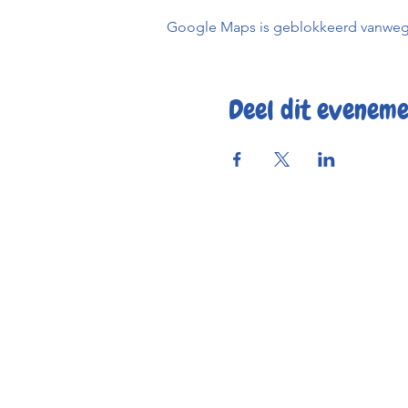
Google Maps is geblokkeerd vanwege j
Deel dit evenem
Reserve
Openings
Contac
Bereikbaar
© 2025 by Kaf