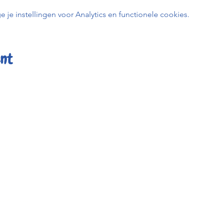
e instellingen voor Analytics en functionele cookies.
ent
er
Kafée K
uren
BE0798 
t
0456 23
info@kafe
heid
Keizerstr
ée Kadée
2800 Me