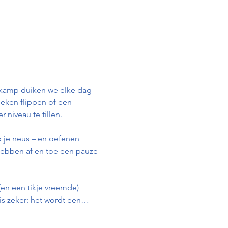
t kamp duiken we elke dag 
eken flippen of een 
iveau te tillen. 
op je neus – en oefenen 
 hebben af en toe een pauze 
en een tikje vreemde) 
 is zeker: het wordt een…