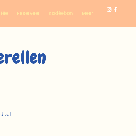
afée
Reserveer
Kadéebon
Meer
erellen
d vol