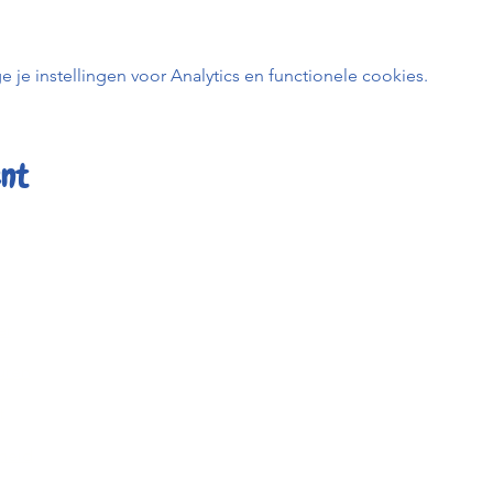
e instellingen voor Analytics en functionele cookies.
ent
er
Kafée K
uren
BE0798 
t
0456 23
info@kafe
heid
Keizerstr