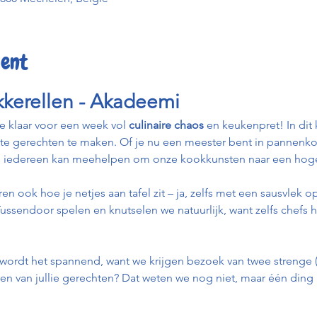
ent
kkerellen - Akadeemi
e klaar voor een week vol 
culinaire chaos
 en keukenpret! In di
te gerechten te maken. Of je nu een meester bent in pannenko
, iedereen kan meehelpen om onze kookkunsten naar een hoger n
eren ook hoe je netjes aan tafel zit – ja, zelfs met een sausvlek 
Tussendoor spelen en knutselen we natuurlijk, want zelfs chefs
wordt het spannend, want we krijgen bezoek van twee strenge (
en van jullie gerechten? Dat weten we nog niet, maar één ding