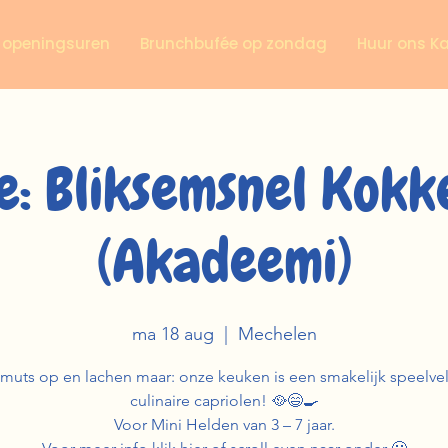
n openingsuren
Brunchbufée op zondag
Huur ons K
: Bliksemsnel Kokk
(Akadeemi)
ma 18 aug
  |  
Mechelen
muts op en lachen maar: onze keuken is een smakelijk speelvel
culinaire capriolen! 🥘😄🍳
Voor Mini Helden van 3 – 7 jaar.