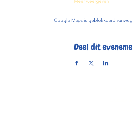
Meer weergeven
Google Maps is geblokkeerd vanwege j
Deel dit evenem
Reserve
Openings
Contac
Bereikbaar