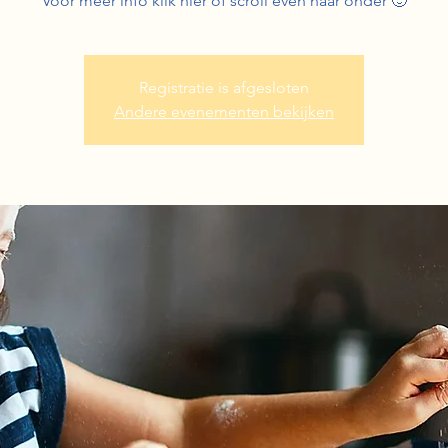
Voor meer info klik hier of scroll even naar onder 🙂
Registratie is afgesloten
Andere evenementen bekijken