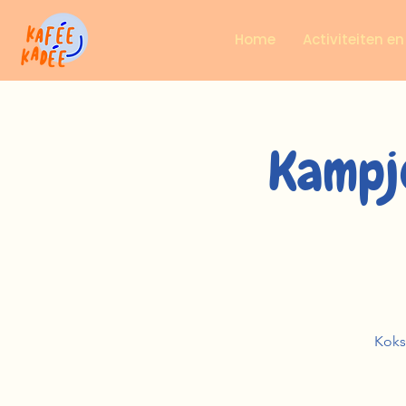
Home
Activiteiten e
Kampje
Koks