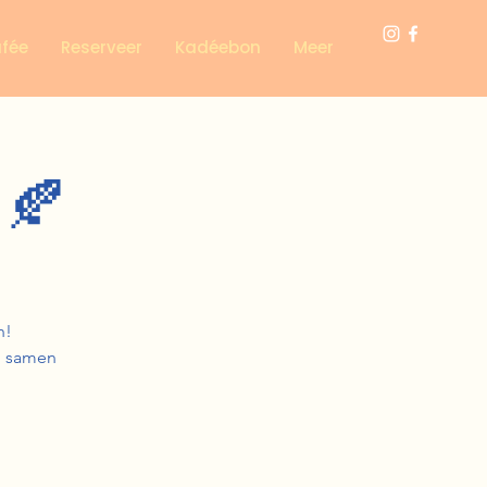
afée
Reserveer
Kadéebon
Meer
 🍂
h!
ig samen