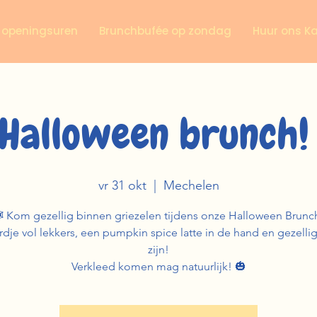
n openingsuren
Brunchbufée op zondag
Huur ons K
Halloween brunch!
vr 31 okt
  |  
Mechelen
️ Kom gezellig binnen griezelen tijdens onze Halloween Brunc
dje vol lekkers, een pumpkin spice latte in de hand en gezell
zijn!
Verkleed komen mag natuurlijk! 🎃