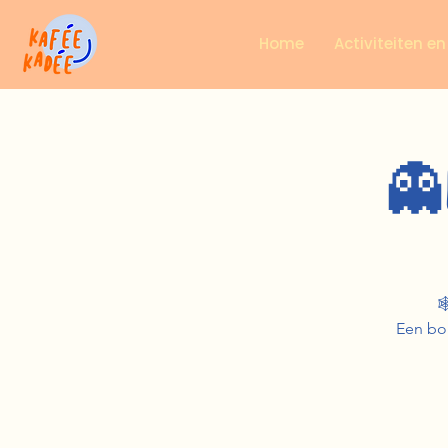
Home
Activiteiten e
👻

Een bor