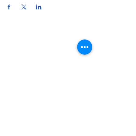
Reserveer
Openingsuren
Contact
Bereikbaarheid
© 2025 by Kafée Kadée
Kafée Kadée BV
BE0798 424 321
0456 23 22 77
info@kafeekadee.be