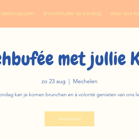
n openingsuren
Brunchbufée op zondag
Huur ons K
hbufée met jullie 
zo 23 aug
  |  
Mechelen
ondag kan je komen brunchen en à volonté genieten van ons l
Antwoord