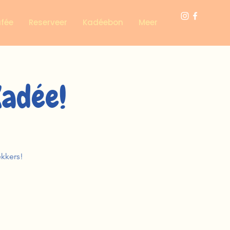
afée
Reserveer
Kadéebon
Meer
Kadée!
ekkers!