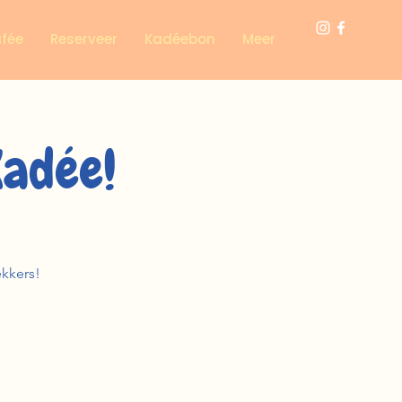
afée
Reserveer
Kadéebon
Meer
Kadée!
ekkers!