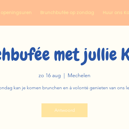
n openingsuren
Brunchbufée op zondag
Huur ons K
hbufée met jullie 
zo 16 aug
  |  
Mechelen
ondag kan je komen brunchen en à volonté genieten van ons l
Antwoord