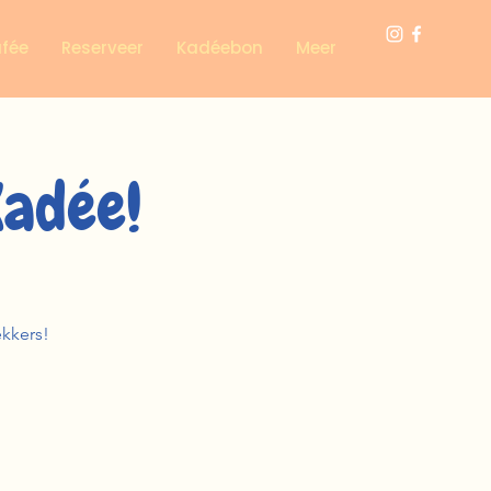
afée
Reserveer
Kadéebon
Meer
Kadée!
ekkers!