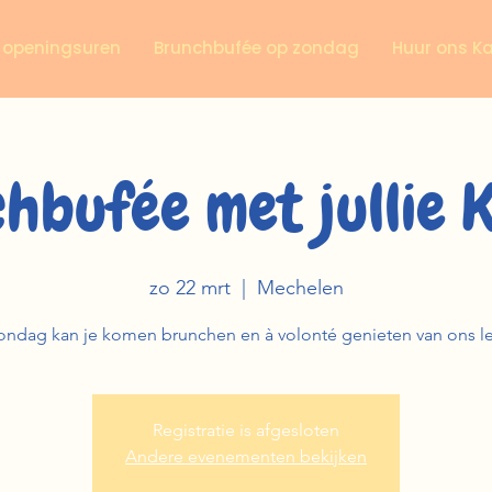
n openingsuren
Brunchbufée op zondag
Huur ons K
hbufée met jullie 
zo 22 mrt
  |  
Mechelen
ondag kan je komen brunchen en à volonté genieten van ons l
Registratie is afgesloten
Andere evenementen bekijken