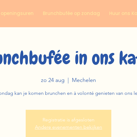
n openingsuren
Brunchbufée op zondag
Huur ons K
unchbufée in ons ka
zo 24 aug
  |  
Mechelen
ondag kan je komen brunchen en à volonté genieten van ons l
Registratie is afgesloten
Andere evenementen bekijken