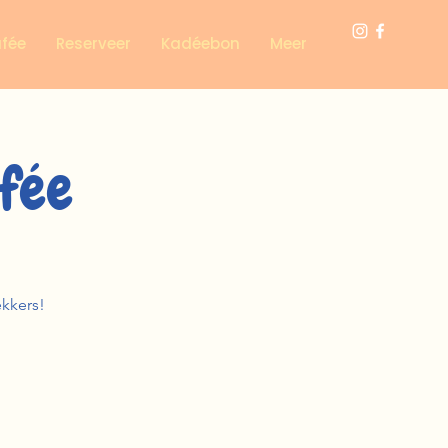
afée
Reserveer
Kadéebon
Meer
fée
ekkers!