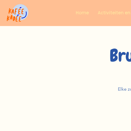
Home
Activiteiten e
Br
Elke z