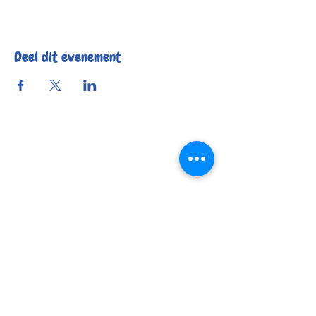
Deel dit evenement
Reserveer
Openingsuren
Contact
Bereikbaarheid
© 2025 by Kafée Kadée
Kafée Kadée BV