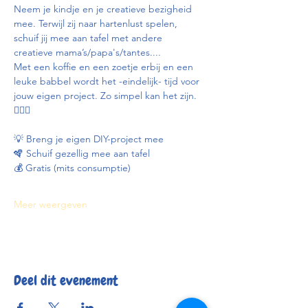
Neem je kindje en je creatieve bezigheid 
mee. Terwijl zij naar hartenlust spelen, 
schuif jij mee aan tafel met andere 
creatieve mama’s/papa's/tantes.... 
Met een koffie en een zoetje erbij en een 
leuke babbel wordt het -eindelijk- tijd voor 
jouw eigen project. Zo simpel kan het zijn. 
💁🏼‍♀️
💡 Breng je eigen DIY-project mee
🪇 Schuif gezellig mee aan tafel
💰 Gratis (mits consumptie)
Meer weergeven
Deel dit evenement