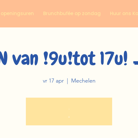
n openingsuren
Brunchbufée op zondag
Huur ons K
 van ❗️9u❗️tot 17u!
vr 17 apr
  |  
Mechelen
.
.