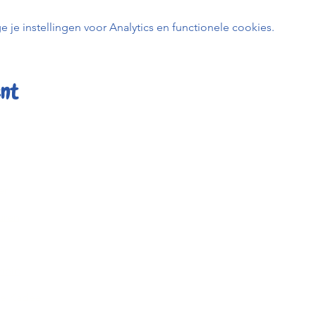
e instellingen voor Analytics en functionele cookies.
ent
er
Kafée K
uren
BE0798 
t
0456 23
info@kafe
heid
Keizerstr
ée Kadée
2800 Me