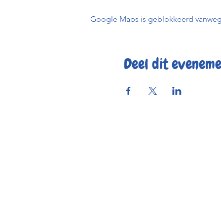
Google Maps is geblokkeerd vanwege j
Deel dit evenem
Reserve
Openings
Contac
Bereikbaar
© 2025 by Kaf