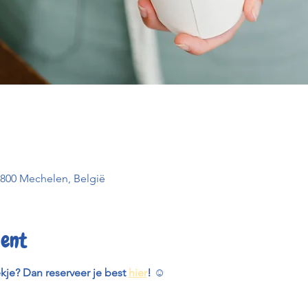
2800 Mechelen, België
ent
ekje? Dan reserveer je best 
hier
! 
☺️