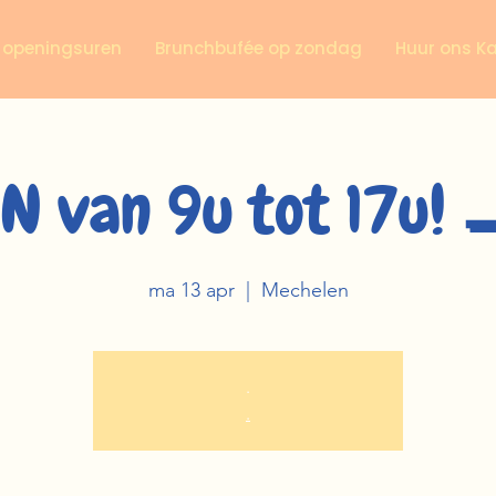
n openingsuren
Brunchbufée op zondag
Huur ons K
N van 9u tot 17u! 
ma 13 apr
  |  
Mechelen
.
.