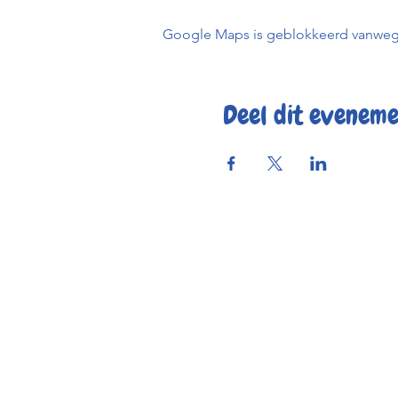
Google Maps is geblokkeerd vanwege j
Deel dit evenem
Reserve
Openings
Contac
Bereikbaar
© 2025 by Kaf