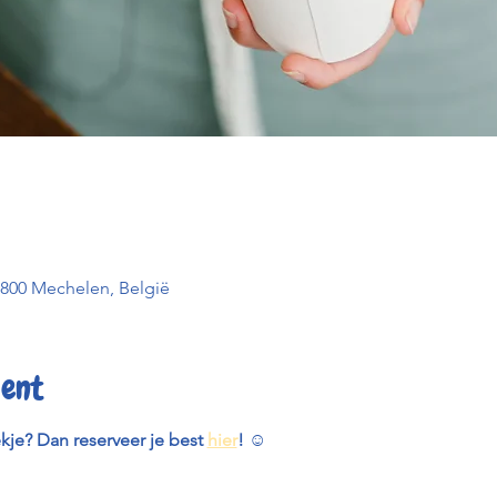
2800 Mechelen, België
ent
ekje? Dan reserveer je best 
hier
! 
☺️