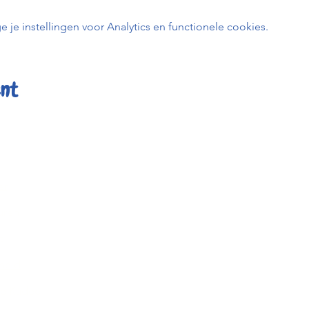
e instellingen voor Analytics en functionele cookies.
ent
er
Kafée K
uren
BE0798 
t
0456 23
info@kafe
heid
Keizerstr
ée Kadée
2800 Me