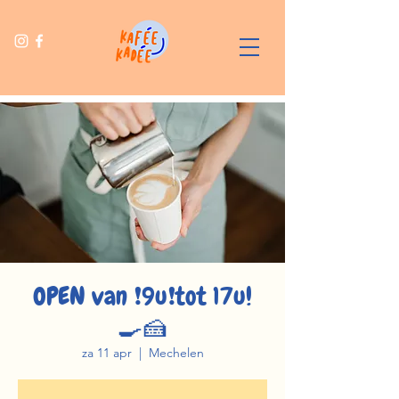
OPEN van ❗️9u❗️tot 17u!
🍳🍰
za 11 apr
  |  
Mechelen