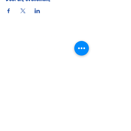
Reserveer
Openingsuren
Contact
Bereikbaarheid
© 2025 by Kafée Kadée
Kafée Kadée BV
BE0798 424 321
0456 23 22 77