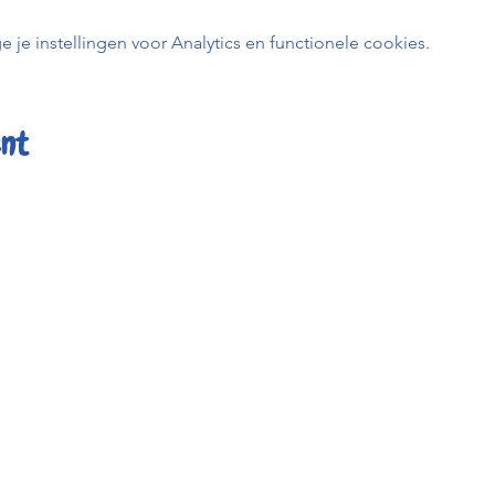
e instellingen voor Analytics en functionele cookies.
ent
er
Kafée K
uren
BE0798 
t
0456 23
info@kafe
heid
Keizerstr
ée Kadée
2800 Me