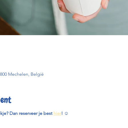
2800 Mechelen, België
ent
ekje? Dan reserveer je best 
hier
! 
☺️