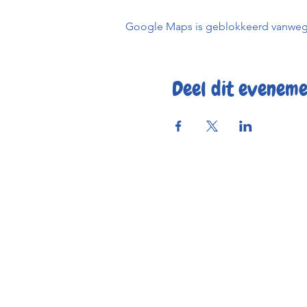
Google Maps is geblokkeerd vanwege j
Deel dit evenem
Reserve
Openings
Contac
Bereikbaar
© 2025 by Kaf