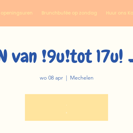
n openingsuren
Brunchbufée op zondag
Huur ons K
 van ❗️9u❗️tot 17u!
wo 08 apr
  |  
Mechelen
.
.