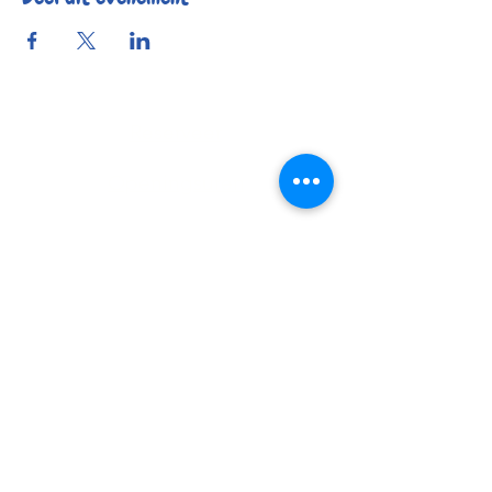
Reserveer
Openingsuren
Contact
Bereikbaarheid
© 2025 by Kafée Kadée
Kafée Kadée BV
BE0798 424 321
0456 23 22 77