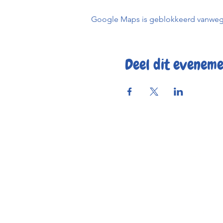
Google Maps is geblokkeerd vanwege j
Deel dit evenem
Reserve
Openings
Contac
Bereikbaar
© 2025 by Kaf