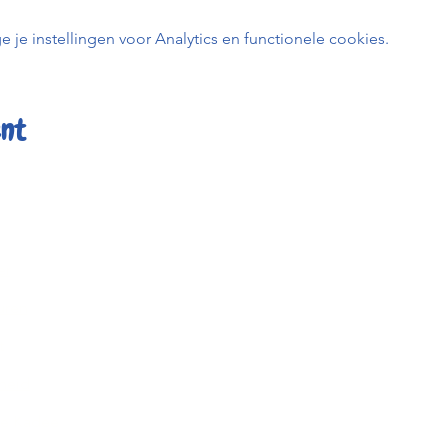
e instellingen voor Analytics en functionele cookies.
ent
er
Kafée K
uren
BE0798 
t
0456 23
info@kafe
heid
Keizerstr
ée Kadée
2800 Me