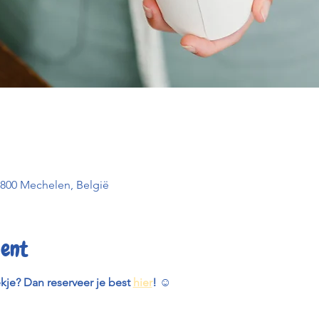
2800 Mechelen, België
ent
ekje? Dan reserveer je best 
hier
! 
☺️