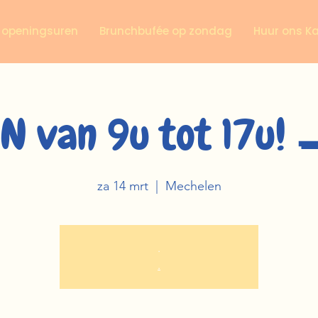
n openingsuren
Brunchbufée op zondag
Huur ons K
N van 9u tot 17u! 
za 14 mrt
  |  
Mechelen
.
.