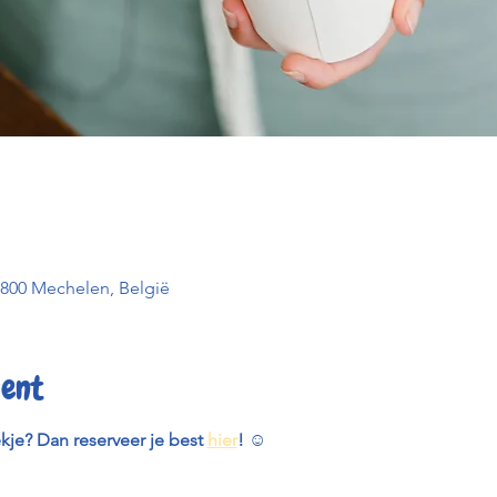
2800 Mechelen, België
ent
ekje? Dan reserveer je best 
hier
! 
☺️