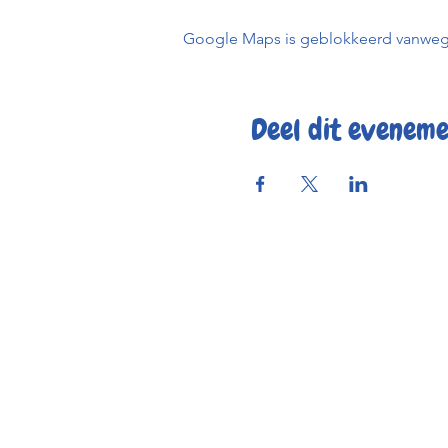
Google Maps is geblokkeerd vanwege j
Deel dit evenem
Reserve
Openings
Contac
Bereikbaar
© 2025 by Kaf