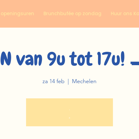
n openingsuren
Brunchbufée op zondag
Huur ons K
N van 9u tot 17u! 
za 14 feb
  |  
Mechelen
.
.