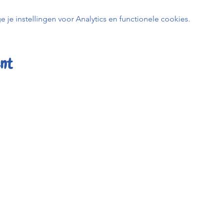
e instellingen voor Analytics en functionele cookies.
ent
er
Kafée K
uren
BE0798 
t
0456 23
info@kafe
heid
Keizerstr
ée Kadée
2800 Me