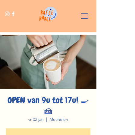
OPEN van 9u tot 17u! 🍳
🍰
vr 02 jan
  |  
Mechelen