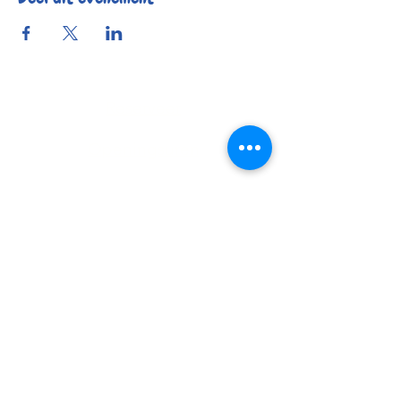
Reserveer
Openingsuren
Contact
Bereikbaarheid
© 2025 by Kafée Kadée
Kafée Kadée BV
BE0798 424 321
0456 23 22 77