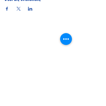
Reserveer
Openingsuren
Contact
Bereikbaarheid
© 2025 by Kafée Kadée
Kafée Kadée BV
BE0798 424 321
0456 23 22 77