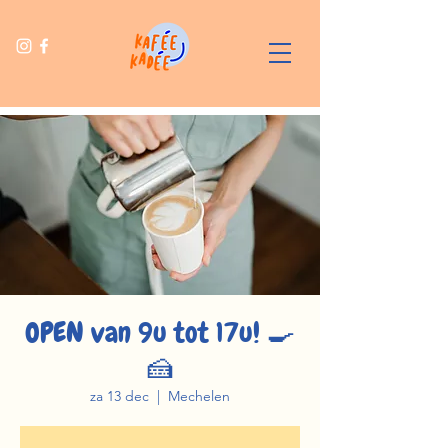
OPEN van 9u tot 17u! 🍳
🍰
za 13 dec
  |  
Mechelen