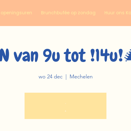
n openingsuren
Brunchbufée op zondag
Huur ons K
N van 9u tot ❗️14u❗️
wo 24 dec
  |  
Mechelen
.
.