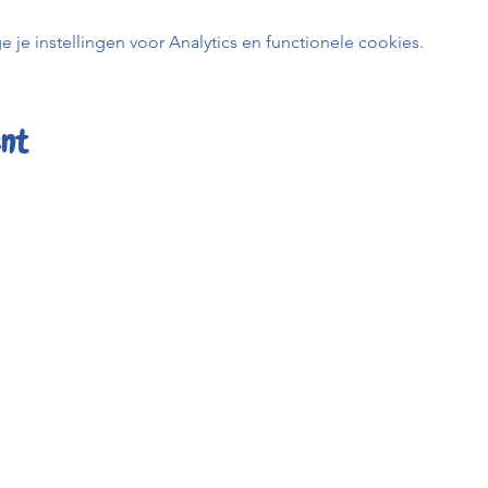
e instellingen voor Analytics en functionele cookies.
ent
er
Kafée K
uren
BE0798 
t
0456 23
info@kafe
heid
Keizerstr
ée Kadée
2800 Me