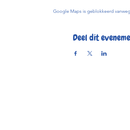
Google Maps is geblokkeerd vanwege j
Deel dit evenem
Reserve
Openings
Contac
Bereikbaar
© 2025 by Kaf