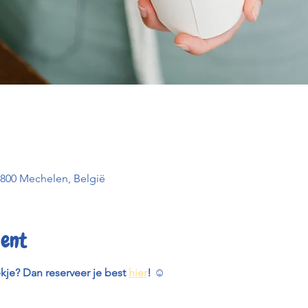
2800 Mechelen, België
ent
ekje? Dan reserveer je best 
hier
! 
☺️