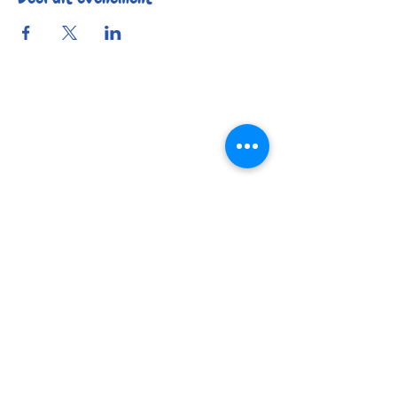
Reserveer
Openingsuren
Contact
Bereikbaarheid
© 2025 by Kafée Kadée
Kafée Kadée BV
BE0798 424 321
0456 23 22 77