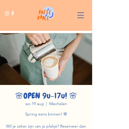
🌸OPEN 9u-17u! 🌸
wo 19 aug
  |  
Mechelen
Spring eens binnen! 🌸
Wil je zeker zijn van je plekje? Reserveer dan