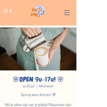
🌸OPEN 9u-17u! 🌸
za 25 jul
  |  
Mechelen
Spring eens binnen! 🌸
Wil je zeker zijn van je plekje? Reserveer dan