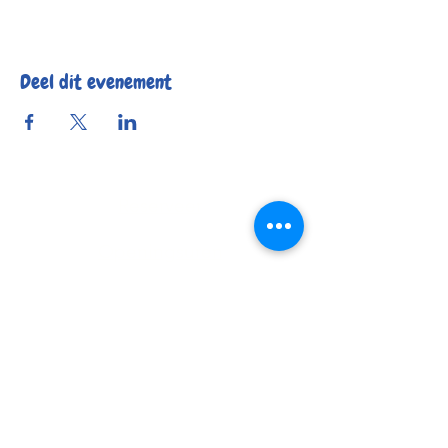
Deel dit evenement
Reserveer
Openingsuren
Contact
Bereikbaarheid
© 2025 by Kafée Kadée
Kafée Kadée BV