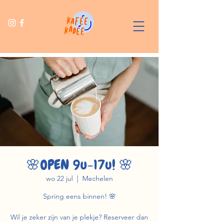
🌸OPEN 9u-17u! 🌸
wo 22 jul
  |  
Mechelen
Spring eens binnen! 🌸
Wil je zeker zijn van je plekje? Reserveer dan