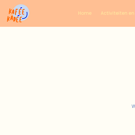
Home
Activiteiten e
W