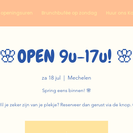
n openingsuren
Brunchbufée op zondag
Huur ons K
🌸OPEN 9u-17u! 
za 18 jul
  |  
Mechelen
Spring eens binnen! 🌸
il je zeker zijn van je plekje? Reserveer dan gerust via de knop.
.