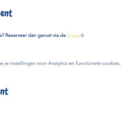
ent
je? Reserveer dan gerust via de 
knop
.
☺️
e instellingen voor Analytics en functionele cookies.
ent
er