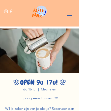
🌸OPEN 9u-17u! 🌸
do 16 jul
  |  
Mechelen
Spring eens binnen! 🌸
Wil je zeker zijn van je plekje? Reserveer dan