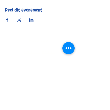
Deel dit evenement
Reserveer
Openingsuren
Contact
Bereikbaarheid
© 2025 by Kafée Kadée
Kafée Kadée BV
BE0798 424 321